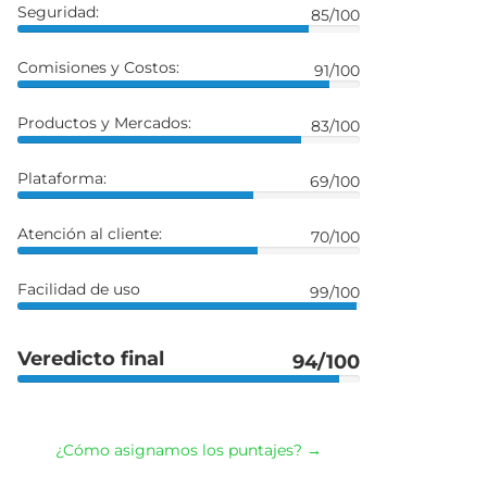
Seguridad:
85/100
Comisiones y Costos:
91/100
Productos y Mercados:
83/100
Plataforma:
69/100
Atención al cliente:
70/100
Facilidad de uso
99/100
Veredicto final
94/100
¿Cómo asignamos los puntajes? →