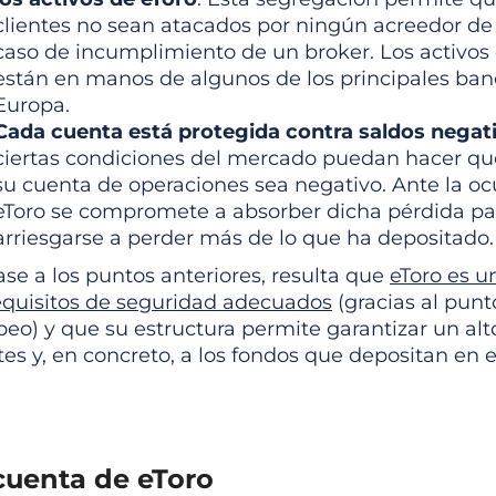
clientes no sean atacados por ningún acreedor de 
caso de incumplimiento de un broker. Los activos d
están en manos de algunos de los principales ban
Europa.
Cada cuenta está protegida contra saldos negat
ciertas condiciones del mercado puedan hacer que
su cuenta de operaciones sea negativo. Ante la ocu
eToro se compromete a absorber dicha pérdida par
arriesgarse a perder más de lo que ha depositad
se a los puntos anteriores, resulta que
eToro es u
requisitos de seguridad adecuados
(gracias al punt
eo) y que su estructura permite garantizar un alto
tes y, en concreto, a los fondos que depositan en e
cuenta de eToro