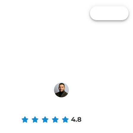
mpara Broker
Calculadoras
Blog
HAZ EL TEST
Alfredo de Cristofaro
4.8