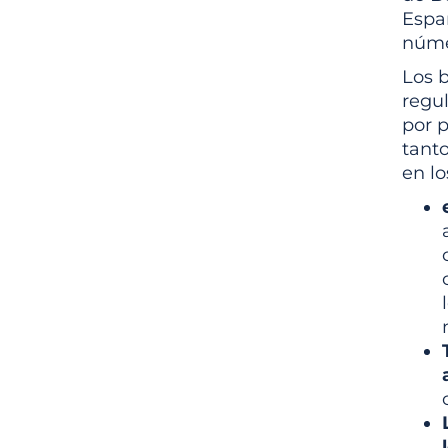
Españ
núme
Los 
regul
por p
tant
en lo