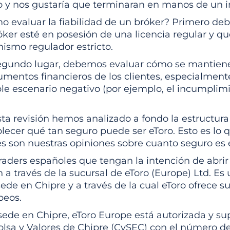
o y nos gustaría que terminaran en manos de un in
o evaluar la fiabilidad de un bróker? Primero d
óker esté en posesión de una licencia regular y q
ismo regulador estricto.
egundo lugar, debemos evaluar cómo se mantiene
umentos financieros de los clientes, especialment
ble escenario negativo (por ejemplo, el incumplim
ta revisión hemos analizado a fondo la estructura 
lecer qué tan seguro puede ser eToro. Esto es lo 
s son nuestras opiniones sobre cuanto seguro es 
raders españoles que tengan la intención de abrir
 a través de la sucursal de eToro (Europe) Ltd. E
ede en Chipre y a través de la cual eToro ofrece su
peos.
sede en Chipre, eToro Europe está autorizada y su
lsa y Valores de Chipre (CySEC) con el número de 