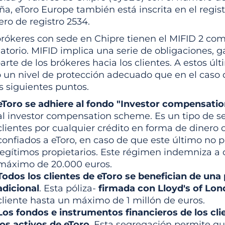
a, eToro Europe también está inscrita en el regis
ro de registro 2534.
brókeres con sede en Chipre tienen el MIFID 2 co
atorio. MIFID implica una serie de obligaciones, g
arte de los brókeres hacia los clientes. A estos últ
o un nivel de protección adecuado que en el caso
s siguientes puntos.
eToro se adhiere al fondo "Investor compensatio
al investor compensation scheme. Es un tipo de s
clientes por cualquier crédito en forma de dinero 
confiados a eToro, en caso de que este último no 
legítimos propietarios. Este régimen indemniza a 
máximo de 20.000 euros.
Todos los clientes de eToro se benefician de una
adicional
. Esta póliza-
firmada con Lloyd's of Lo
cliente hasta un máximo de 1 millón de euros.
Los fondos e instrumentos financieros de los cl
los activos de eToro
. Esta segregación permite que