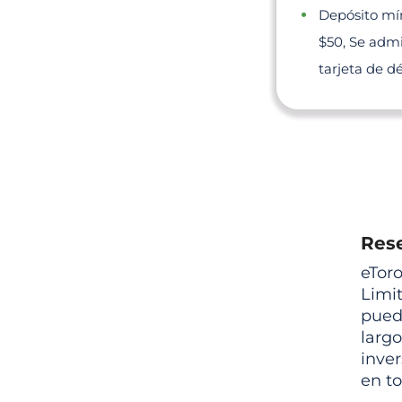
Depósito mí
$50, Se adm
tarjeta de d
Rese
eToro
Limit
puede
largo
inver
en t