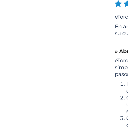
eToro
En am
su cu
» Ab
eTor
simpl
paso