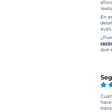
eToro
reali
En es
detal
eval
¿Pue
razó
que 
Seg
Cuan
hacer
tran