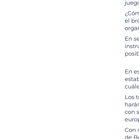
jueg
¿Cóm
el br
organ
En s
instr
posi
En es
estab
cuále
Los t
harán
con s
euro
Con 
de Bo