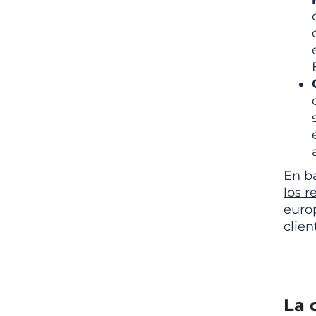
En ba
los 
europ
clien
La 