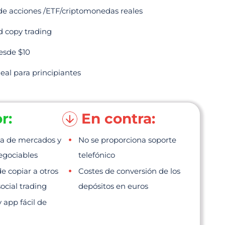
de acciones /ETF/criptomonedas reales
d copy trading
esde $10
eal para principiantes
r:
En contra:
a de mercados y
No se proporciona soporte
egociables
telefónico
de copiar a otros
Costes de conversión de los
ocial trading
depósitos en euros
 app fácil de