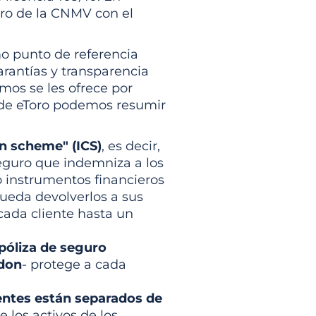
tro de la CNMV con el
mo punto de referencia
arantías y transparencia
imos se les ofrece por
 de eToro podemos resumir
n scheme" (ICS)
, es decir,
eguro que indemniza a los
o instrumentos financieros
pueda devolverlos a sus
cada cliente hasta un
 póliza de seguro
ndon
- protege a cada
ientes están separados de
 los activos de los