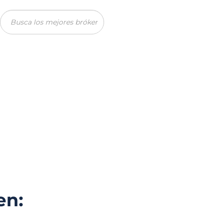
Reseñas
Co
g: reseña oficial y
2026
n: