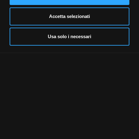
FORMACIÓN
4%
Accetta selezionati
Usa solo i necessari
Seguridad - puntuación máx.: