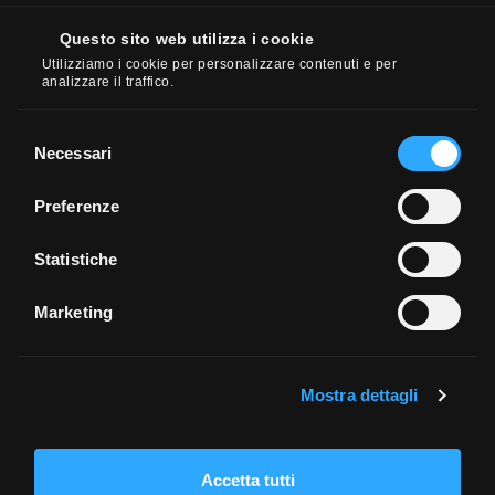
COMISIONES Y COSTES
18%
Questo sito web utilizza i cookie
Utilizziamo i cookie per personalizzare contenuti e per
PRODUCTOS Y MERCADOS
12%
analizzare il traffico.
PLATAFORMAS
12%
Selezione
Necessari
del
consenso
GESTIÓN FISCAL
10%
Preferenze
Statistiche
FACILIDAD DE USO
8%
Marketing
SERVICIO AL CLIENTE
6%
Mostra dettagli
TRADING DESDE EL MÓVIL
6%
SERVICIOS BANCARIOS
4%
Accetta tutti