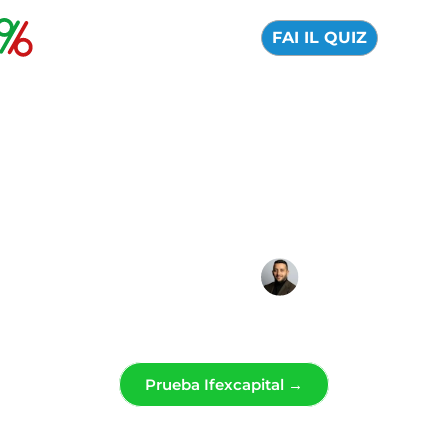
FAI IL QUIZ
Ifexcapital: Reseña
oficial y opiniones
2026
04 Agosto 2026
Alfredo de Cristofaro
Prueba Ifexcapital →