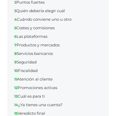
Puntos fuertes
2
Quién debería elegir cuál
3
Cuándo conviene uno u otro
4
Costes y comisiones
5
Las plataformas
6
Productos y mercados
7
Servicios bancarios
8
Seguridad
9
Fiscalidad
10
Atención al cliente
11
Promociones activas
12
Cuál es para ti
13
¿Ya tienes una cuenta?
14
Veredicto final
15