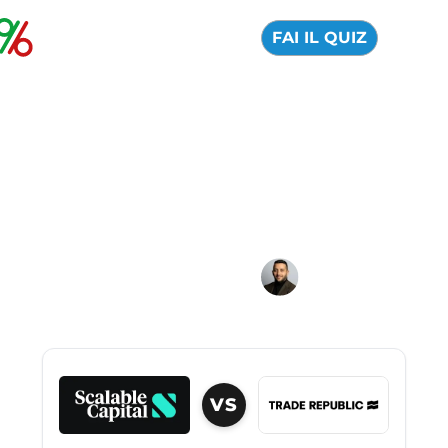
FAI IL QUIZ
Scalable Capital vs
Trade Republic: ¿Cuál
es mejor?
04 Agosto 2026
Alfredo de Cristofaro
VS