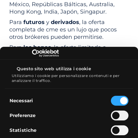
México, Repúblicas Bálticas, Australia,
Hong Kong, India, Japón, Singapur.
Para
futuros
y
derivados
, la oferta
completa de cme es un lujo que pocos
otros brókeres pueden permitirse.
Para
los bonos
, la oferta limitada a
Euronext es una excepción a otros
productos. Así que si nos interesan los
Questo sito web utilizza i cookie
bonos españoles o Xetra, deberíamos
Utilizziamo i cookie per personalizzare contenuti e per
buscar en otra parte.
analizzare il traffico.
Comisiones y Costes
Selezione
Necessari
del
consenso
Preferenze
IB
adopta un único plan de comisiones
global
, independientemente del país de
Statistiche
residencia del inversor. En virtud de esta