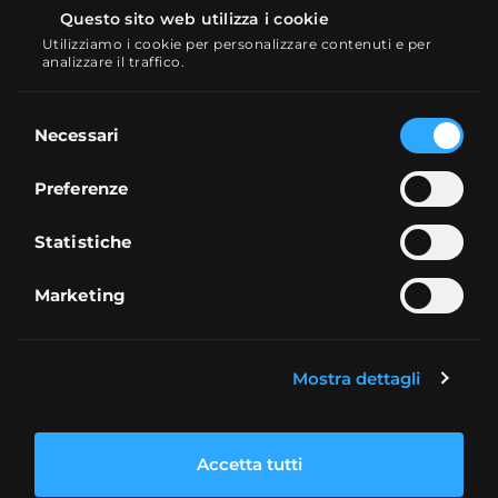
Cuenta Standard son idénticas: desde el
Questo sito web utilizza i cookie
depósito mínimo hasta el apalancamiento
Utilizziamo i cookie per personalizzare contenuti e per
disponible y los niveles de margen
analizzare il traffico.
exigidos.
Selezione
Necessari
del
consenso
Preferenze
Statistiche
Marketing
Mostra dettagli
Apertura de cuenta
Registrar una nueva cuenta con Eightcap
Accetta tutti
lleva aproximadamente 10 minutos. Todo