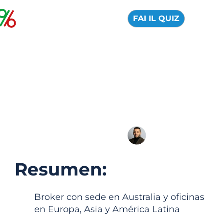
FAI IL QUIZ
Eightcap broker
online: reseña oficial
2026
04 Agosto 2026
Alfredo de Cristofaro
Resumen:
Broker con sede en Australia y oficinas
en Europa, Asia y América Latina