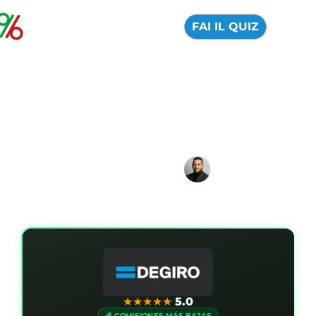
FAI IL QUIZ
Los mejores brokers
para invertir en ETF
04 Agosto 2026
Alfredo de Cristofaro
★
★
★
★
★
5.0
💰 COMISIONES MÁS BAJAS