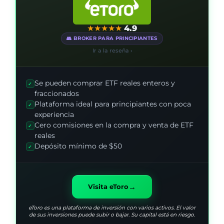
★
★
★
★
★
4.9
👥 BROKER PARA PRINCIPIANTES
Ir a la reseña ›
Se pueden comprar ETF reales enteros y
✓
fraccionados
Plataforma ideal para principiantes con poca
✓
experiencia
Cero comisiones en la compra y venta de ETF
✓
reales
Depósito mínimo de $50
✓
→
Visita eToro
eToro es una plataforma de inversión con varios activos. El valor
de sus inversiones puede subir o bajar. Su capital está en riesgo.