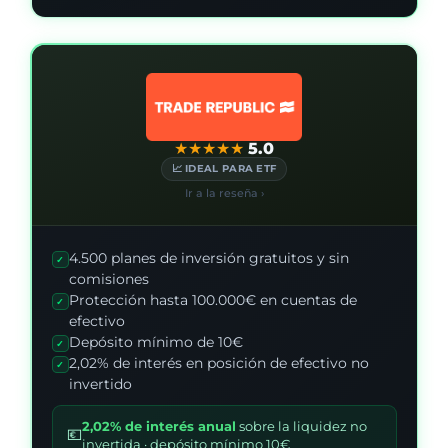
★
★
★
★
★
5.0
📈 IDEAL PARA ETF
Ir a la reseña ›
4.500 planes de inversión gratuitos y sin
✓
comisiones
Protección hasta 100.000€ en cuentas de
✓
efectivo
Depósito mínimo de 10€
✓
2,02% de interés en posición de efectivo no
✓
invertido
2,02% de interés anual
sobre la liquidez no
💶
invertida · depósito mínimo 10€