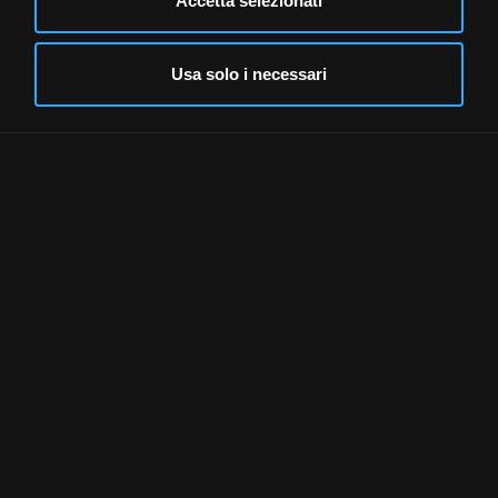
Accetta selezionati
€ 1,80
Usa solo i necessari
Leer la reseña →
€ 3,00
Leer la reseña →
€ 3,00
Leer la reseña →
Descubra las otras