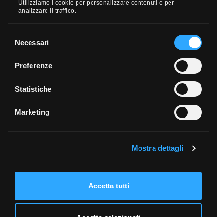
Utilizziamo i cookie per personalizzare contenuti e per
más bajas si eres un inversor activo que opera mucho
analizzare il traffico.
en tu cuenta.
Selezione
Necessari
del
1
consenso
Preferenze
O introduce un valor:
Statistiche
Marketing
€ 0,00
Mostra dettagli
Leer la reseña →
Accetta tutti
€ 1,00
Leer la reseña →