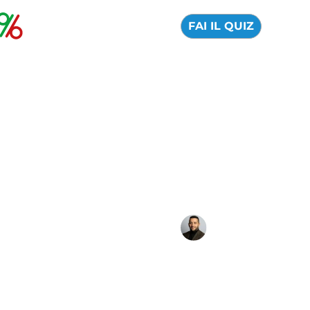
FAI IL QUIZ
Las 6 mejores
acciones de EE. UU.
para invertir en 2026
¿Por qué acciones estadounidenses apostar este
año?
06 Agosto 2026
Alfredo de Cristofaro