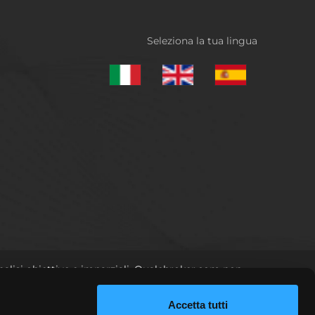
Seleziona la tua lingua
nalisi obiettive e imparziali. Qualebroker.com non
appresenta un elevato livello di rischio in cui si
bero negoziare nei mercati finanziari. Operando in
Accetta tutti