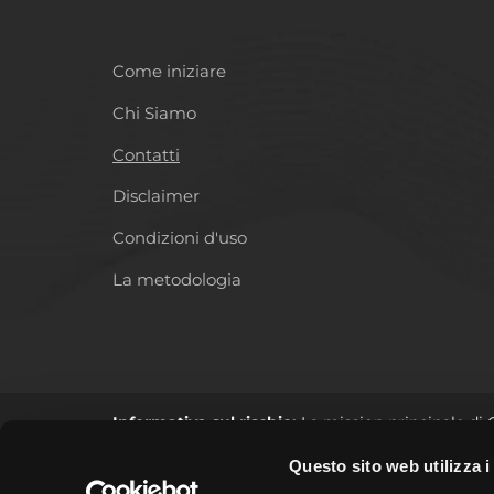
Come iniziare
Chi Siamo
Contatti
Disclaimer
Condizioni d'uso
La metodologia
Informativa sul rischio:
La mission principale di 
fornisce nessun tipo di consulenza né di sollecitaz
Questo sito web utilizza i
può potenzialmente perdere tutto il capitale inves