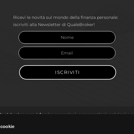
Ricevi le novità sul mondo della finanza personale:
iscriviti alla Newsletter di QualeBroker!
Qualebroker.com è fornire recensioni, comparazioni, opinioni e a
ione agli investimenti. La compravendita di strumenti finanziari r
 cookie
tito. Solo coloro i quali sono consapevoli di tale rischio dovreb