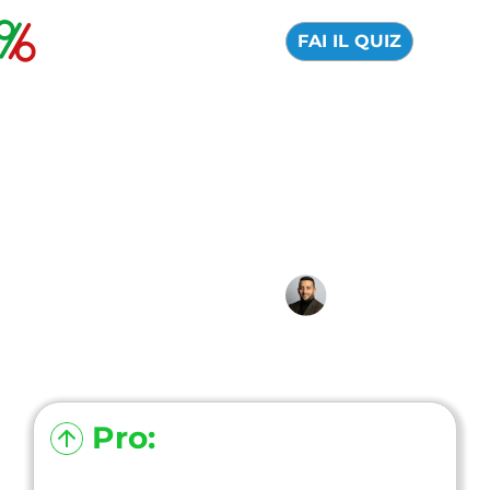
FAI IL QUIZ
eToro demo: come
funziona, come
aprirlo e come usarlo
31 Marzo 2026
Alfredo de Cristofaro
Pro: