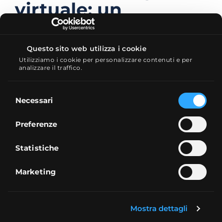
virtuale: un
esempio concreto
Questo sito web utilizza i cookie
Il cuore del conto è il
portafoglio virtuale
Utilizziamo i cookie per personalizzare contenuti e per
eToro
. All’inizio è ovviamente vuoto: sei tu
analizzare il traffico.
a scegliere quali asset allocare tra quelli
disponibili.
Selezione
Necessari
del
+
consenso
Preferenze
Statistiche
Marketing
Mostra dettagli
Se per esempio
vuoi fare trading sugli
ETF
: