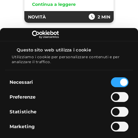
Continua a leggere
NOVITÀ
2 MIN
Questo sito web utilizza i cookie
Utilizziamo i cookie per personalizzare contenuti e per
analizzare il traffico.
Selezione
Necessari
del
27/07/2026
consenso
Arriva il conto deposito
Preferenze
Revolut: come funziona e
rendimento
Statistiche
Con Revolut è ora possibile aprire
un conto deposito senza nessun
vincolo. Ecco caratteristiche e
Marketing
rendimento.