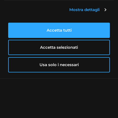
Mostra dettagli
Continua a leggere
NOVITÀ
3 MIN
Accetta tutti
Accetta selezionati
Usa solo i necessari
22/07/2026
Binance lascia l'Italia dal
1° luglio 2026: cosa fare e
le alternative
Binance lascia l'Italia dal 1° luglio
2026: cosa fare e le alternative