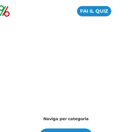
FAI IL QUIZ
Il nostro blog per orientarti nel
mondo della finanza
Quale argomento vuoi approfondire oggi?
Naviga per categoria