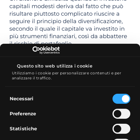
capitali modesti deriva dal fatto che può
risultare piuttosto complicato riuscire a
seguire il principio della diversificazione,
secondo il quale il capitale va investito in
più strumenti finanziari, così da abbattere
il rischio di portafoglio.
Suggerimento:
assai popolari oggi sono
gli investimenti in ETF, i quali non hanno
Questo sito web utilizza i cookie
barriere d’ingresso e permettono di
Utilizziamo i cookie per personalizzare contenuti e per
replicare un paniere di asset sottostanti,
analizzare il traffico.
permettendo di diversificare i propri
investimenti in maniera ottimale. Guarda
Selezione
Necessari
quali sono i
migliori broker per investire
del
in ETF
.
consenso
Preferenze
Stabilisci che tipo di investitore sei
Statistiche
Prima di decidere che titolo comprare,