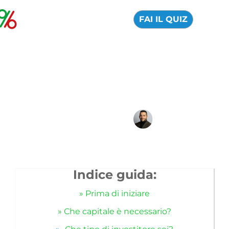
FAI IL QUIZ
Come investire in
borsa
26 Febbraio 2026
Alfredo de Cristofaro
Indice guida:
» Prima di iniziare
» Che capitale è necessario?