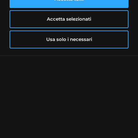
gli scambi in borsa, Scalable Capital
continuerà ad offrire una
segregazione dei
Accetta selezionati
conti
: il denaro sarà depositato presso
banche di custodia o nei fondi monetari di
istituzioni come Deutsche Bank, JP
Usa solo i necessari
Morgan, DWS e BlackRock.
I nuovi clienti avranno direttamente
accesso a tutti i mercati europei in cui
opera Scalable Capital e potranno
scegliere su quale borsa operare, inclusa la
nuova EIX.
Come accedere alla
nuova piattaforma
da vecchio cliente