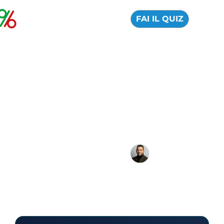
FAI IL QUIZ
Scalable Capital apre
una nuova
piattaforma di
investimento
01 Settembre 2025
Alfredo de Cristofaro