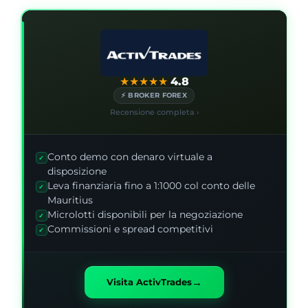
★
★
★
★
★
4.8
⚡ BROKER FOREX
Recensione completa ›
Conto demo con denaro virtuale a
✓
disposizione
Leva finanziaria fino a 1:1000 col conto delle
✓
Mauritius
Microlotti disponibili per la negoziazione
✓
Commissioni e spread competitivi
✓
→
Visita ActivTrades