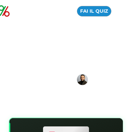
FAI IL QUIZ
Broker con leva alta:
cosa sono e come
scegliere i migliori
06 Agosto 2026
Alfredo de Cristofaro