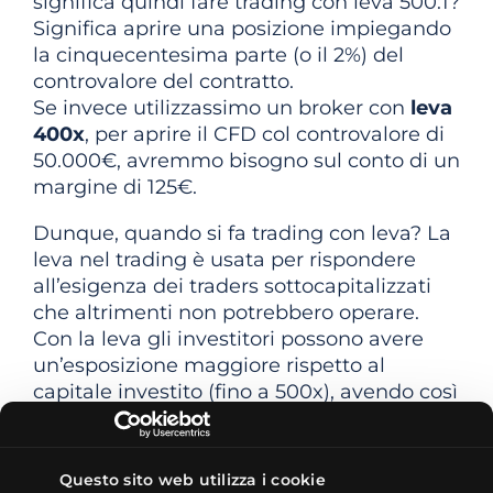
significa quindi fare trading con leva 500:1?
Significa aprire una posizione impiegando
la cinquecentesima parte (o il 2%) del
controvalore del contratto.
Se invece utilizzassimo un broker con
leva
400x
, per aprire il CFD col controvalore di
50.000€, avremmo bisogno sul conto di un
margine di 125€.
Dunque, quando si fa trading con leva? La
leva nel trading è usata per rispondere
all’esigenza dei traders sottocapitalizzati
che altrimenti non potrebbero operare.
Con la leva gli investitori possono avere
un’esposizione maggiore rispetto al
capitale investito (fino a 500x), avendo così
la possibilità di amplificare i guadagni e le
perdite derivanti dalle attività di trading.
Questo sito web utilizza i cookie