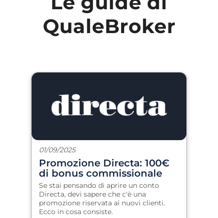
Le guide di
QualeBroker
01/09/2025
Promozione Directa: 100€
di bonus commissionale
per i nuovi clienti
Se stai pensando di aprire un conto
Directa, devi sapere che c'è una
promozione riservata ai nuovi clienti.
Ecco in cosa consiste.