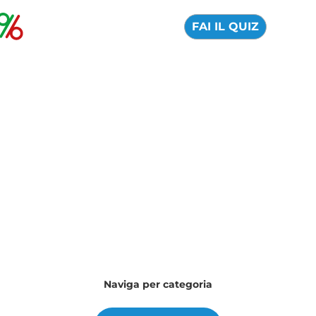
FAI IL QUIZ
Il nostro blog per orientarti nel
mondo della finanza
Quale argomento vuoi approfondire oggi?
Naviga per categoria