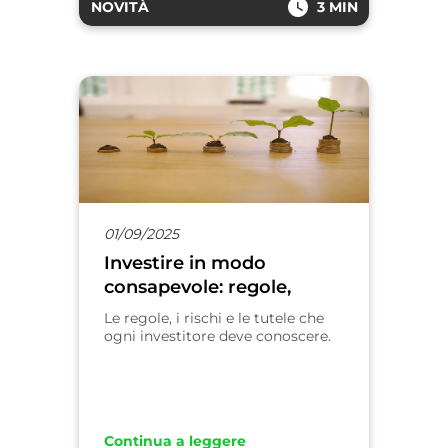
NOVITÀ
3 MIN
01/09/2025
Investire in modo
consapevole: regole,
profili di rischio e tutela
Le regole, i rischi e le tutele che
per i risparmiatori
ogni investitore deve conoscere.
Continua a leggere