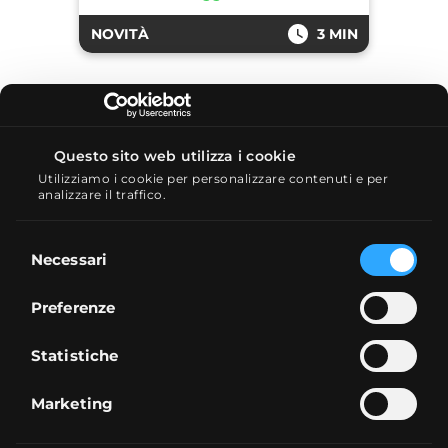
NOVITÀ
3 MIN
Questo sito web utilizza i cookie
Utilizziamo i cookie per personalizzare contenuti e per
analizzare il traffico.
Selezione
Necessari
01/09/2025
del
NAGA bonus: azioni in
consenso
Preferenze
regalo per i nuovi clienti
Bonus NAGA: azioni in regalo per i
Statistiche
nuovi clienti. Ecco come
ottenerlo.
Marketing