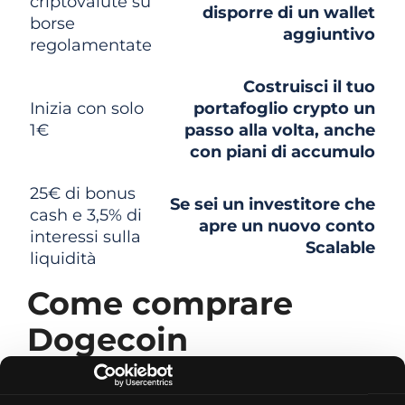
criptovalute su
disporre di un wallet
borse
aggiuntivo
regolamentate
Costruisci il tuo
Inizia con solo
portafoglio crypto un
1€
passo alla volta, anche
con piani di accumulo
25€ di bonus
Se sei un investitore che
cash e 3,5% di
apre un nuovo conto
interessi sulla
Scalable
liquidità
Come comprare
Dogecoin
Vediamo praticamente come comprare
Dogecoin. Ecco gli step da seguire tramite