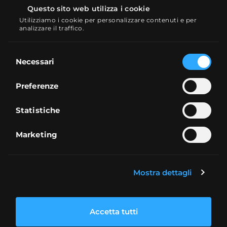
la piattaforma Bitpanda:
Questo sito web utilizza i cookie
Utilizziamo i cookie per personalizzare contenuti e per
Step 1
: Se non lo hai già fatto,
apri un
analizzare il traffico.
conto Bitpanda
. La procedura
richiede pochi minuti ed è 100%
Selezione
Necessari
online.
del
consenso
+
Preferenze
Statistiche
Marketing
Mostra dettagli
Accetta tutti