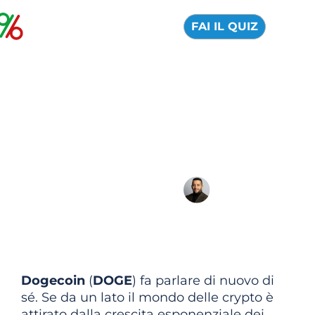
FAI IL QUIZ
Come comprare
Dogecoin in Italia: la
crypto di Elon Musk
06 Agosto 2026
Alfredo de Cristofaro
Dogecoin
(
DOGE
) fa parlare di nuovo di
sé. Se da un lato il mondo delle crypto è
attirato dalla crescita esponenziale dei