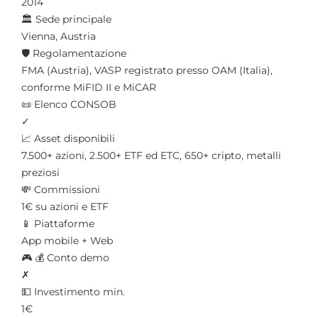
2014
🏛️ Sede principale
Vienna, Austria
🛡️ Regolamentazione
FMA (Austria), VASP registrato presso OAM (Italia),
conforme MiFID II e MiCAR
📜 Elenco CONSOB
✓
📈 Asset disponibili
7.500+ azioni, 2.500+ ETF ed ETC, 650+ cripto, metalli
preziosi
💸 Commissioni
1€ su azioni e ETF
📱 Piattaforme
App mobile + Web
🎮 💰 Conto demo
✗
💵 Investimento min.
1€