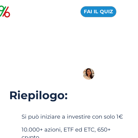
FAI IL QUIZ
Bitpanda: recensione
ufficiale 2026
03 Agosto 2026
Giulia Adonopoulos
Riepilogo:
Si può iniziare a investire con solo 1€
10.000+ azioni, ETF ed ETC, 650+
crypto