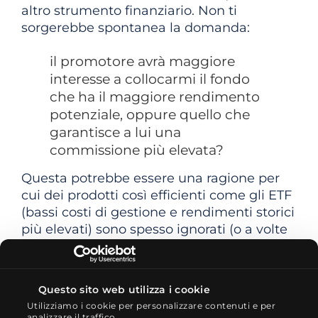
altro strumento finanziario. Non ti
sorgerebbe spontanea la domanda:
il promotore avrà maggiore
interesse a collocarmi il fondo
che ha il maggiore rendimento
potenziale, oppure quello che
garantisce a lui una
commissione più elevata?
Questa potrebbe essere una ragione per
cui dei prodotti così efficienti come gli ETF
(bassi costi di gestione e rendimenti storici
più elevati) sono spesso ignorati (o a volte
addirittura demonizzati) presso la tua
filiale di banca.
Questo sito web utilizza i cookie
2. Le nostre commissioni di negoziazione
Utilizziamo i cookie per personalizzare contenuti e per
possono erodere i tuoi rendimenti
analizzare il traffico.