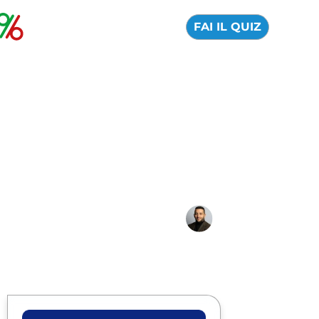
FAI IL QUIZ
6 cose che la tua
banca non ti dirà
quando investi in
borsa
03 Gennaio 2024
Alfredo de Cristofaro