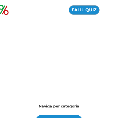
FAI IL QUIZ
Il nostro blog per orientarti nel
mondo della finanza
Quale argomento vuoi approfondire oggi?
Naviga per categoria