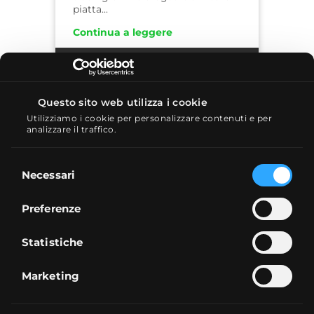
piatta...
Continua a leggere
NOVITÀ
1 MIN
Questo sito web utilizza i cookie
Utilizziamo i cookie per personalizzare contenuti e per
analizzare il traffico.
Selezione
Necessari
del
consenso
Preferenze
28/02/2020
Moneyfarm: Intervista ai
Statistiche
founder Giovanni Daprà e
Paolo Galvani
Marketing
Nel gergo finanziario Moneyfarm
corrisponde alla figura di ultima
generazione del robo-advisor.