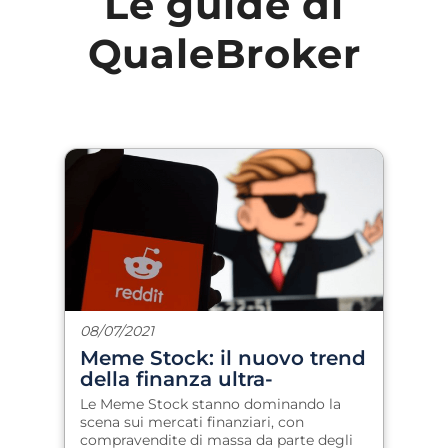
Le guide di
QualeBroker
08/07/2021
Meme Stock: il nuovo trend
della finanza ultra-
speculativa
Le Meme Stock stanno dominando la
scena sui mercati finanziari, con
compravendite di massa da parte degli