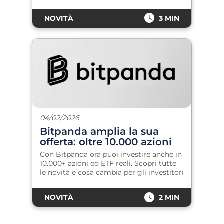
NOVITÀ
3 MIN
04/02/2026
Bitpanda amplia la sua
offerta: oltre 10.000 azioni
ed ETF reali
Con Bitpanda ora puoi investire anche in
10.000+ azioni ed ETF reali. Scopri tutte
le novità e cosa cambia per gli investitori
NOVITÀ
2 MIN