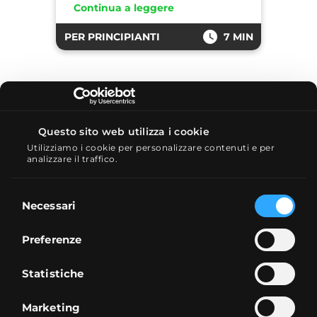
Continua a leggere
PER PRINCIPIANTI
7 MIN
Questo sito web utilizza i cookie
Utilizziamo i cookie per personalizzare contenuti e per
analizzare il traffico.
Selezione
14/01/2026
Necessari
del
Come investire in oro:
consenso
guida ufficiale 2026
Preferenze
Nel lungo periodo gli investimenti
alternativi, tra cui l’oro, hanno
Statistiche
dimostrato di avere una
correlazione bassa o addirittura
Marketing
inversa con gli investimenti