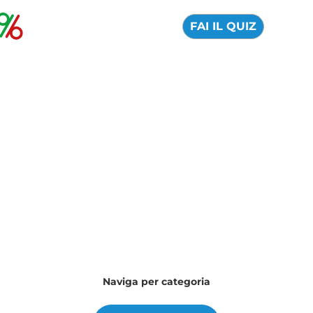
FAI IL QUIZ
Il nostro blog per orientarti nel
mondo della finanza
Quale argomento vuoi approfondire oggi?
Naviga per categoria