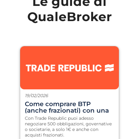
Le guide di
QualeBroker
19/02/2026
Come comprare BTP
(anche frazionati) con una
commissione fissa di 1€
Con Trade Republic puoi adesso
negoziare 500 obbligazioni, governative
o societarie, a solo 1€ e anche con
acquisti frazionati.