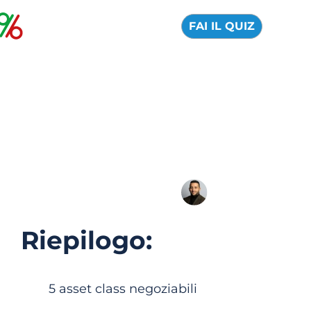
FAI IL QUIZ
Errante: recensione
ufficiale e opinioni
2026
03 Agosto 2026
Alfredo de Cristofaro
Riepilogo:
5 asset class negoziabili