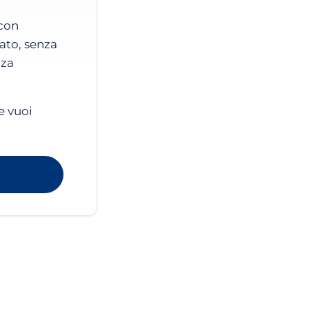
 con
ato, senza
nza
e vuoi