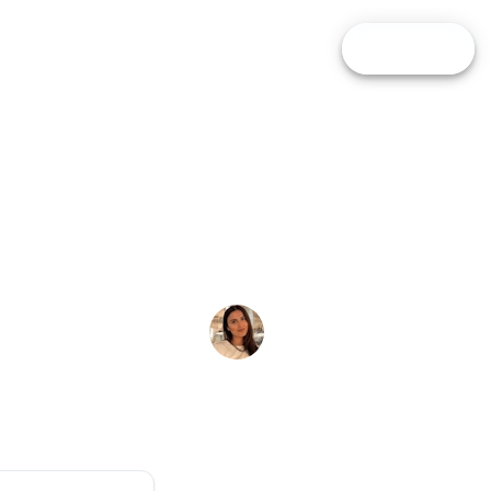
i
Comparatore
Calcolatori
Blog
FAI IL QUIZ
Giulia Adonopoulos