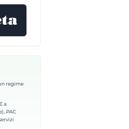
con regime
€ a
e), PAC
servizi