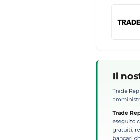
Il nos
Trade Repu
amministra
Trade Rep
eseguito c
gratuiti, r
bancari ch