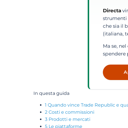
Directa
vi
strumenti 
che sia il
(italiana, 
Ma se, nel
spendere 
A
In questa guida
1
Quando vince Trade Republic e qu
2
Costi e commissioni
3
Prodotti e mercati
5
Le piattaforme