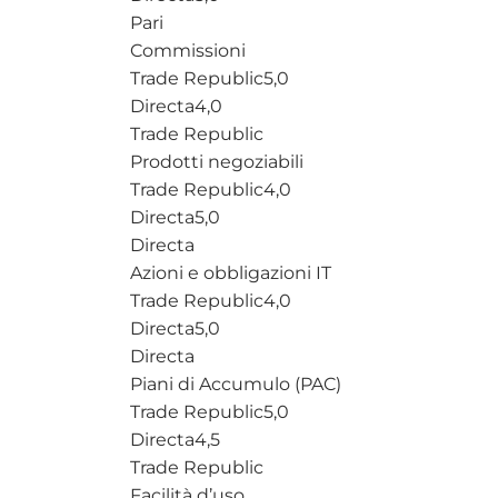
Pari
Commissioni
Trade Republic
5,0
Directa
4,0
Trade Republic
Prodotti negoziabili
Trade Republic
4,0
Directa
5,0
Directa
Azioni e obbligazioni IT
Trade Republic
4,0
Directa
5,0
Directa
Piani di Accumulo (PAC)
Trade Republic
5,0
Directa
4,5
Trade Republic
Facilità d’uso