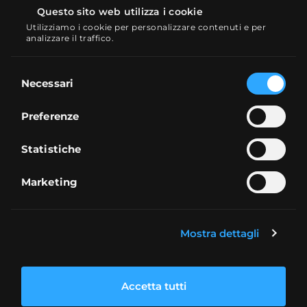
Questo sito web utilizza i cookie
Utilizziamo i cookie per personalizzare contenuti e per
analizzare il traffico.
Selezione
Necessari
del
consenso
Preferenze
Statistiche
5.0
Provalo
Marketing
Deposito minimo:
0,01€
Conto demo:
Mostra dettagli
Commissioni:
Accetta tutti
Piattaforme: