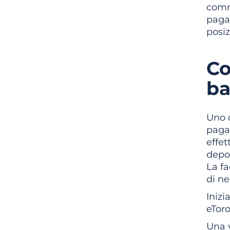
commi
paga
posiz
Co
ba
Uno d
paga
effe
depos
La fa
di ne
Inizi
eToro
Una 