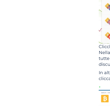
Clicc
Nella
tutte
discu
In al
clicc
+