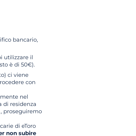
fico bancario,
 utilizzare il
to è di 50€).
o) ci viene
 procedere con
almente nel
 di residenza
a), proseguiremo
carie di eToro
er non subire