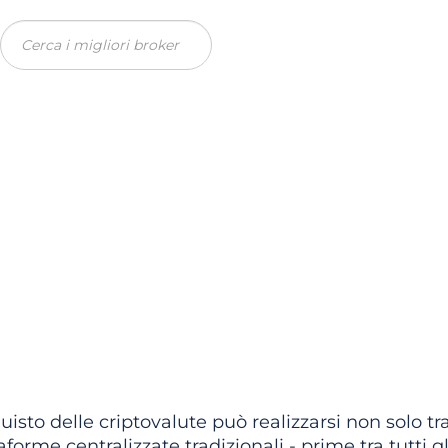
Recension
are Bitcoin con eT
uisto delle criptovalute può realizzarsi non solo tr
aforme centralizzate tradizionali - prime tra tutti 