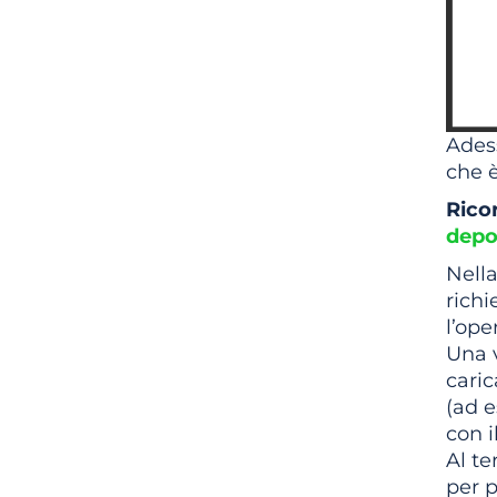
Adess
che è
Rico
depo
Nella
richi
l’ope
Una v
cari
(ad e
con i
Al te
per p