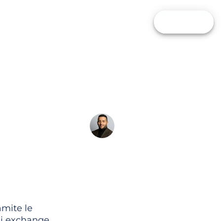
i
Comparatore
Calcolatori
Blog
FAI IL QUIZ
oro
Alfredo de Cristofaro
amite le
gli exchange