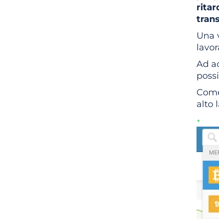
ritar
trans
Una v
lavor
Ad ac
possi
Come
alto 
+