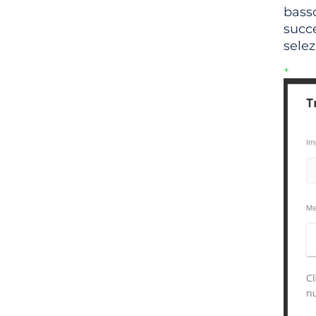
basso
succe
selez
+