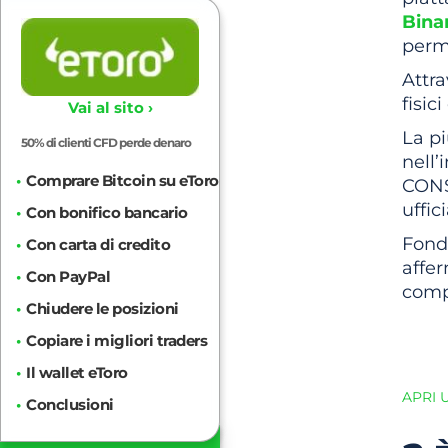
Bina
perm
Attra
fisic
Vai al sito ›
La pi
50% di clienti CFD perde denaro
nell’
Comprare Bitcoin su eToro
CONS
uffic
Con bonifico bancario
Fond
Con carta di credito
affer
Con PayPal
compr
Chiudere le posizioni
Copiare i migliori traders
Ini
Il wallet eToro
APRI 
Conclusioni