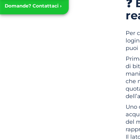
❓ 
Domande? Contattaci ›
re
Per c
login
puoi
Prima
di bi
manie
che n
quota
dell’
Uno d
acqu
del m
rappr
Il la