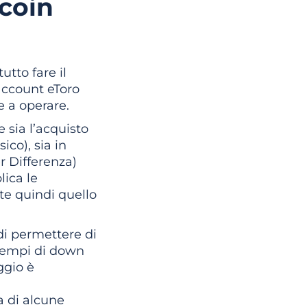
tcoin
tto fare il
 account eToro
e a operare.
 sia l’acquisto
ico), sia in
r Differenza)
lica le
tte quindi quello
di permettere di
 tempi di down
ggio è
a di alcune