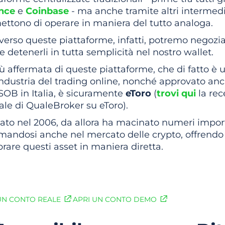
nce
e
Coinbase
- ma anche tramite altri intermedi
ettono di operare in maniera del tutto analoga.
verso queste piattaforme, infatti, potremo negozia
i e detenerli in tutta semplicità nel nostro wallet.
ù affermata di queste piattaforme, che di fatto è 
industria del trading online, nonché approvato anc
OB in Italia, è sicuramente
eToro
(
trovi qui
la rec
iale di QualeBroker su eToro)
.
ato nel 2006, da allora ha macinato numeri impor
mandosi anche nel mercato delle crypto, offrendo l
are questi asset in maniera diretta.
zia a investire sul Bitcoin con e
UN CONTO REALE
APRI UN CONTO DEMO