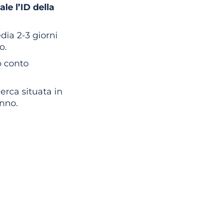
le l’ID della
dia 2-3 giorni
o.
o conto
rca situata in
anno.