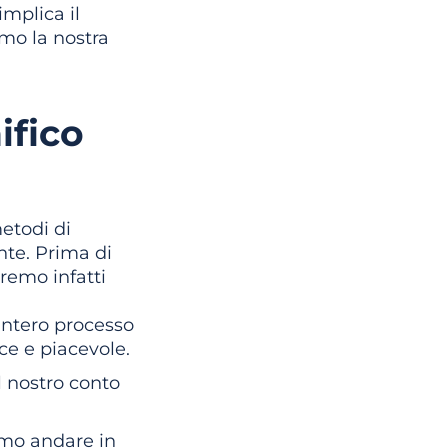
implica il
mo la nostra
ifico
etodi di
te. Prima di
remo infatti
l’intero processo
ce e piacevole.
ul nostro conto
amo andare in