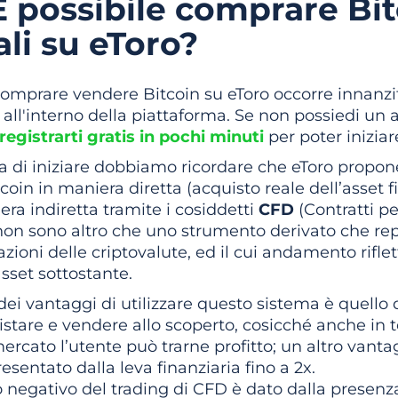
È possibile comprare Bi
ali su eToro?
omprare vendere Bitcoin su eToro occorre innanzitu
 all'interno della piattaforma. Se non possiedi un
registrarti gratis in pochi minuti
per poter iniziar
 di iniziare dobbiamo ricordare che eToro propone
tcoin in maniera diretta (acquisto reale dell’asset fis
ra indiretta tramite i cosiddetti
CFD
(Contratti pe
on sono altro che uno strumento derivato che rep
zioni delle criptovalute, ed il cui andamento rifle
asset sottostante.
ei vantaggi di utilizzare questo sistema è quello 
istare e vendere allo scoperto, cosicché anche in
ercato l’utente può trarne profitto; un altro vanta
esentato dalla leva finanziaria fino a 2x.
to negativo del trading di CFD è dato dalla presenz