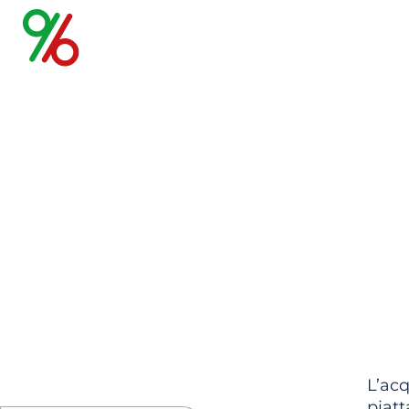
Come compr
01 Dicembre 2024
L’acq
piatt