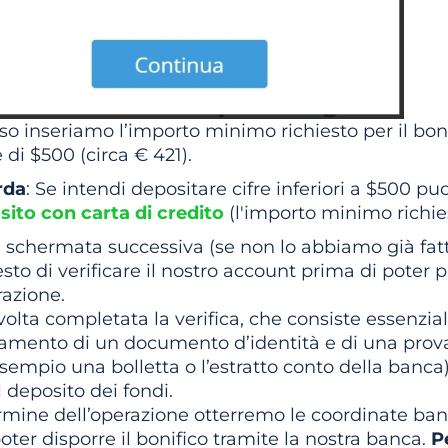
o inseriamo l’importo minimo richiesto per il boni
 di $500 (circa € 421).
rda
: Se intendi depositare cifre inferiori a $500 puoi
sito con carta di credito
(l'importo minimo richies
 schermata successiva (se non lo abbiamo già fatt
esto di verificare il nostro account prima di poter
razione.
olta completata la verifica, che consiste essenzi
camento di un documento d’identità e di una prova
sempio una bolletta o l’estratto conto della banc
l deposito dei fondi.
rmine dell’operazione otterremo le coordinate ban
oter disporre il bonifico tramite la nostra banca.
P