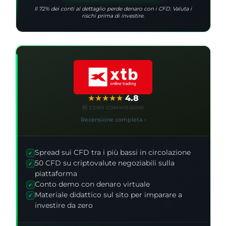
Il 72% dei conti al dettaglio perde denaro con i CFD. Valuta i
rischi prima di investire.
★
★
★
★
★
4.8
🆓 ZERO COMMISSIONI
Recensione completa ›
Spread sui CFD tra i più bassi in circolazione
✓
50 CFD su criptovalute negoziabili sulla
✓
piattaforma
Conto demo con denaro virtuale
✓
Materiale didattico sul sito per imparare a
✓
investire da zero