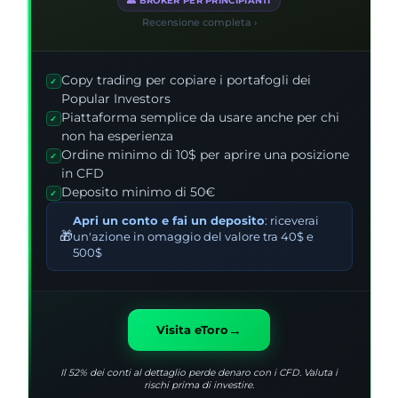
👥 BROKER PER PRINCIPIANTI
Recensione completa ›
Copy trading per copiare i portafogli dei
✓
Popular Investors
Piattaforma semplice da usare anche per chi
✓
non ha esperienza
Ordine minimo di 10$ per aprire una posizione
✓
in CFD
Deposito minimo di 50€
✓
Apri un conto e fai un deposito
: riceverai
🎁
un'azione in omaggio del valore tra 40$ e
500$
→
Visita eToro
Il 52% dei conti al dettaglio perde denaro con i CFD. Valuta i
rischi prima di investire.