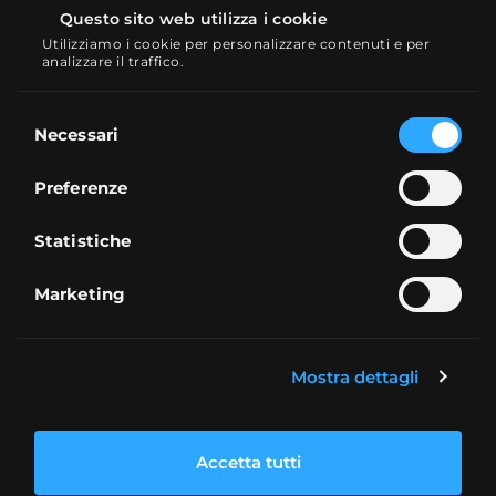
Questo sito web utilizza i cookie
Commissioni:
Utilizziamo i cookie per personalizzare contenuti e per
analizzare il traffico.
Piattaforme:
Selezione
Ideale per:
iniziare a fare trading sui CFD
Necessari
del
in autonomia, oppure copiando altri
consenso
traders con il copy trading.
Preferenze
Statistiche
Marketing
Mostra dettagli
Pro:
Funzionalità copy trading per copiare i
Accetta tutti
migliori traders di CFD
Piattaforma e app di trading ideali per