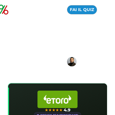
FAI IL QUIZ
I migliori broker per
fare trading sui CFD
03 Agosto 2026
Alfredo de Cristofaro
★
★
★
★
★
4.9