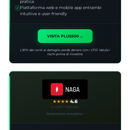
pratica
Piattaforma web e mobile app entrambi
✓
intuitive e user-friendly
→
VISITA PLUS500
L'81% dei conti al dettaglio perde denaro con i CFD. Valuta i
rischi prima di investire.
★
★
★
★
4.6
📱 COPY TRADING
Recensione completa ›