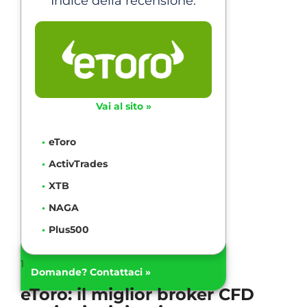
Indice della recensione:
Vai al sito »
eToro
ActivTrades
XTB
NAGA
Plus500
1
Domande? Contattaci »
eToro: il miglior broker CFD