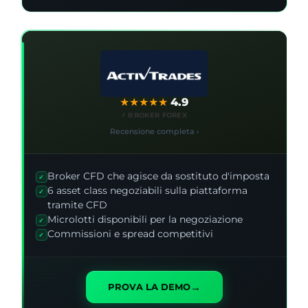
★
★
★
★
★
4.9
⚡ BROKER FOREX
Recensione completa ›
Broker CFD che agisce da sostituto d'imposta
✓
6 asset class negoziabili sulla piattaforma
✓
tramite CFD
Microlotti disponibili per la negoziazione
✓
Commissioni e spread competitivi
✓
→
PROVA LA DEMO