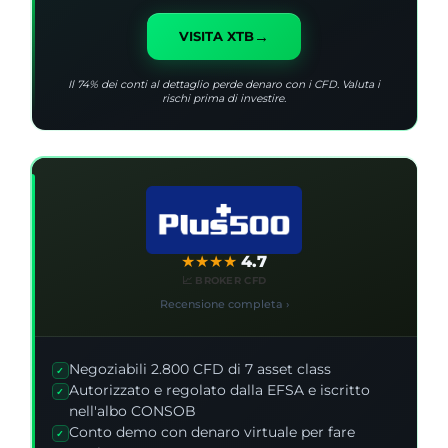
→
VISITA XTB
Il 74% dei conti al dettaglio perde denaro con i CFD. Valuta i
rischi prima di investire.
★
★
★
★
4.7
📈 BROKER CFD
Recensione completa ›
Negoziabili 2.800 CFD di 7 asset class
✓
Autorizzato e regolato dalla EFSA e iscritto
✓
nell'albo CONSOB
Conto demo con denaro virtuale per fare
✓