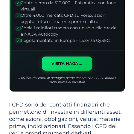
Conto demo da $10.000 – Fai pratica con fondi
✓
virtuali
Oltre 4.000 mercati: CFD su Forex, azioni,
✓
crypto, futures, materie prime e altro
Copia i migliori traders con un solo clic grazie
✓
a NAGA Autocopy
Regolamentato in Europa – Licenza CySEC
✓
→
VISITA NAGA
Il 66,55% dei conti al dettaglio perde denaro con i CFD. Valuta i
rischi prima di investire.
I CFD sono dei contratti finanziari che
permettono di investire in differenti asset,
come azioni, obbligazioni, valute, materie
prime, indici azionari. Essendo i CFD dei
veri e propri strumenti derivati,